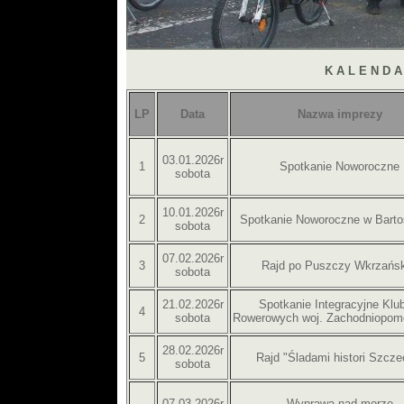
K A L E N D 
LP
Data
Nazwa imprezy
03.01.2026r
1
Spotkanie Noworoczne
sobota
10.01.2026r
2
Spotkanie Noworoczne w Barto
sobota
07.02.2026r
3
Rajd po Puszczy Wkrzańsk
sobota
21.02.2026r
Spotkanie Integracyjne Klu
4
sobota
Rowerowych woj. Zachodniopom
28.02.2026r
5
Rajd "Śladami histori Szcze
sobota
07.03.2026r
Wyprawa nad morze