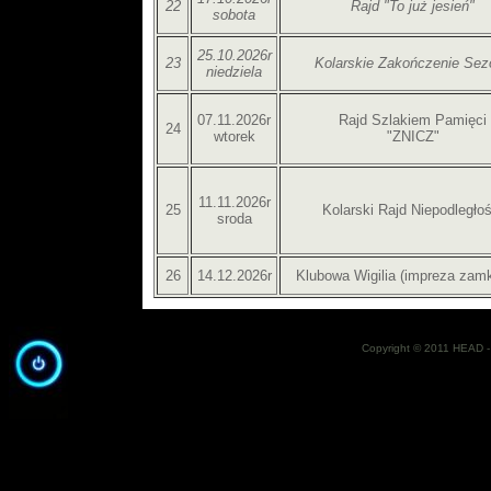
22
Rajd "To już jesień"
sobota
25.10.2026r
23
Kolarskie Zakończenie Sez
niedziela
07.11.2026r
Rajd Szlakiem Pamięci
24
wtorek
"ZNICZ"
11.11.2026r
25
Kolarski Rajd Niepodległoś
sroda
26
14.12.2026r
Klubowa Wigilia (impreza zamk
Copyright © 2011 HEAD - 