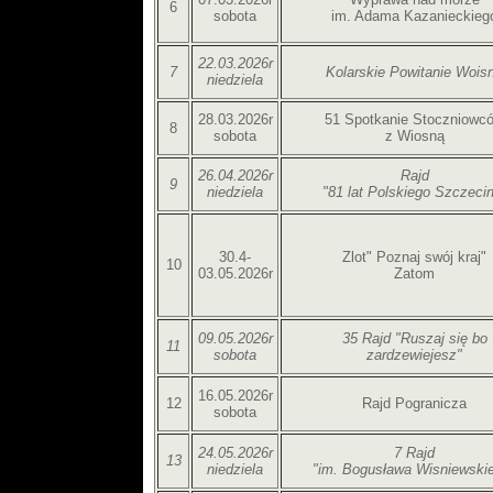
6
sobota
im. Adama Kazanieckieg
22.03.2026r
7
Kolarskie Powitanie Wois
niedziela
28.03.2026r
51 Spotkanie Stoczniowc
8
sobota
z Wiosną
26.04.2026r
Rajd
9
niedziela
"81 lat Polskiego Szczeci
30.4-
Zlot" Poznaj swój kraj"
10
03.05.2026r
Zatom
09.05.2026r
35 Rajd "Ruszaj się bo
11
sobota
zardzewiejesz"
16.05.2026r
12
Rajd Pogranicza
sobota
24.05.2026r
7 Rajd
13
niedziela
"im. Bogusława Wisniewski