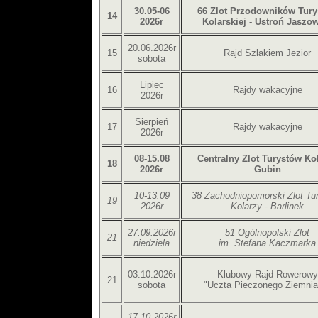
30.05-06
66 Zlot Przodowników Tury
14
2026r
Kolarskiej - Ustroń Jaszo
20.06.2026r
15
Rajd Szlakiem Jezior
sobota
Lipiec
16
Rajdy wakacyjne
2026r
Sierpień
17
Rajdy wakacyjne
2026r
08-15.08
Centralny Zlot Turystów Ko
18
2026r
Gubin
10-13.09
38 Zachodniopomorski Zlot Tu
19
2026r
Kolarzy - Barlinek
27.09.2026r
51 Ogólnopolski Zlot
21
niedziela
im. Stefana Kaczmarka
03.10.2026r
Klubowy Rajd Rowerowy
21
sobota
"Uczta Pieczonego Ziemnia
17.10.2026r