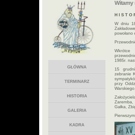
Witamy 
H I S T O 
W dniu 18
Zakładowe
powołano d
Przewodni
Wkrótce 
przewodni
1985r. nas
GŁÓWNA
15 grudn
zebranie K
sympatyków
TERMINARZ
przy Oddz
Warskiego
HISTORIA
Założyciel
Zaremba, 
Gałka, Zbi
GALERIA
Pierwszym
KADRA