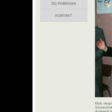
DO POBRANIA
KONTAKT
Klub skup
Szczeciń
doświadczo